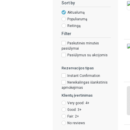
Sort by
Aktualumą
Populiarumą
Reitingą
Filter
Paskutinės minutės
pasiūlymai
Pasiūlymus su akcijomis
Rezervacijos tipas
Instant Confirmation
Nereikalingas išankstinis
apmokėjimas
Klientų įvertinimas
Very good: 4+
Good: 3+
Fair: 2+
No reviews