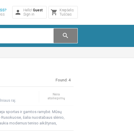
ESS?
Hello!
Guest
Krepšelis
person
shopping_cart
ess
Sign in
Tuščias
search
Found: 4
Nėra
atsiliepimų
lniaus raj.
ilieja sportas ir gamtos ramybė. Mūsų
e Rusokuose, šalia nuostabaus slėnio,
 laukia modernus teniso aikštynas,
inių gyvenviečių – Riešės, Bukiškio,