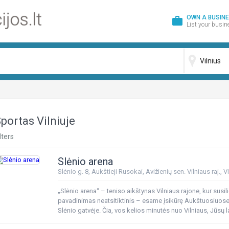
OWN A BUSIN
work
List your busin
portas Vilniuje
lters
Slėnio arena
Slėnio g. 8, Aukštieji Rusokai, Avižienių sen. Vilniaus raj., Vi
„Slėnio arena“ – teniso aikštynas Vilniaus rajone, kur sus
pavadinimas neatsitiktinis – esame įsikūrę Aukštuosiuos
Slėnio gatvėje. Čia, vos kelios minutės nuo Vilniaus, Jūsų
lengvai pasiekiamas iš visos Avižienių seniūnijos ir aplink