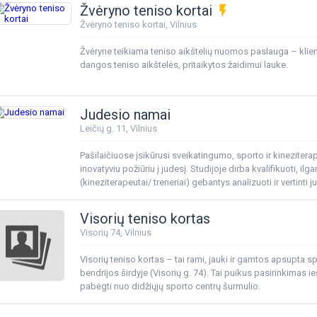
Užubalių ar Lindiniškių. Patogus privažiavimas ir nuo auto
Žvėryno teniso kortai
flash_on
verslo centro HUB „Slėnio areną“ pasieksite vos per 10 mi
Žvėryno teniso kortai, Vilnius
Žvėryne teikiama teniso aikštelių nuomos paslauga – klie
dangos teniso aikštelės, pritaikytos žaidimui lauke.
Judesio namai
Leičių g. 11, Vilnius
Pašilaičiuose įsikūrusi sveikatingumo, sporto ir kineziterapij
inovatyviu požiūriu į judesį. Studijoje dirba kvalifikuoti, ilg
(kineziterapeutai/ treneriai) gebantys analizuoti ir vertinti
taikyti pratimus, kurie saugiai ir greitai padės pasiekti nor
optimizuoti kaulų raumenų sistemos sveikatą, sumažinti sk
Visorių teniso kortas
judesių atlikimą.
Visorių 74, Vilnius
Visorių teniso kortas – tai rami, jauki ir gamtos apsupta sp
bendrijos širdyje (Visorių g. 74). Tai puikus pasirinkimas 
pabėgti nuo didžiųjų sporto centrų šurmulio.