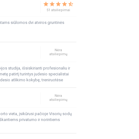
strados – iš Panevėžio kryptimi esančio
star
star
star
star
star_half
nučių.
51 atsiliepimai
ntams siūlomos dvi atviros gruntinės
Nėra
atsiliepimų
os studija, išsiskirianti profesionaliu ir
ametę patirtį turintys judesio specialistai
 judesio atlikimo kokybę, treniruotėse
imo tikslo, pagerinti judesių efektyvumą,
ausmą, sužalojimų riziką ir pagerinti
Nėra
atsiliepimų
orto vieta, įsikūrusi pačioje Visorių sodų
ieškantiems privatumo ir norintiems