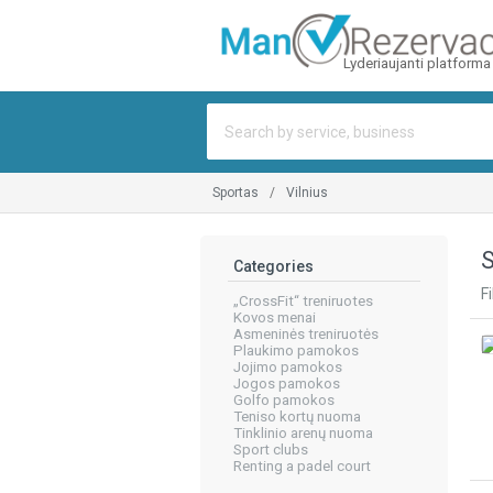
Lyderiaujanti platforma
sportas
vilnius
S
Categories
Fi
„CrossFit“ treniruotes
Kovos menai
Asmeninės treniruotės
Plaukimo pamokos
Jojimo pamokos
Jogos pamokos
Golfo pamokos
Teniso kortų nuoma
Tinklinio arenų nuoma
Sport clubs
Renting a padel court