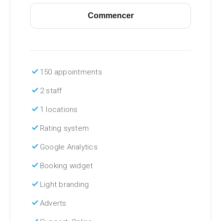
Commencer
check
150 appointments
check
2 staff
check
1 locations
check
Rating system
check
Google Analytics
check
Booking widget
check
Light branding
check
Adverts