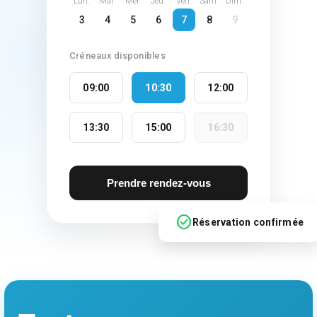
Lun.
Mar.
Mer.
Jeu.
Ven.
Sam.
Dim.
3
4
5
6
7
8
9
Créneaux disponibles
09:00
10:30
12:00
13:30
15:00
16:30
Prendre rendez-vous
check_circle
Réservation confirmée