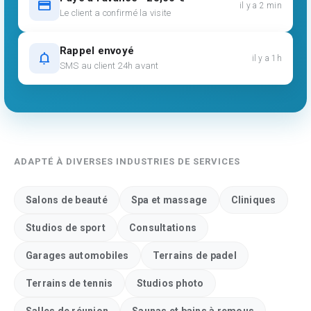
credit_card
il y a 2 min
Le client a confirmé la visite
Rappel envoyé
notifications
il y a 1h
SMS au client 24h avant
ADAPTÉ À DIVERSES INDUSTRIES DE SERVICES
Salons de beauté
Spa et massage
Cliniques
Studios de sport
Consultations
Garages automobiles
Terrains de padel
Terrains de tennis
Studios photo