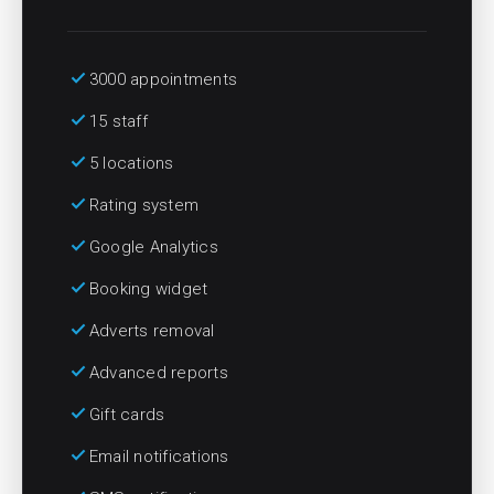
check
3000 appointments
check
15 staff
check
5 locations
check
Rating system
check
Google Analytics
check
Booking widget
check
Adverts removal
check
Advanced reports
check
Gift cards
check
Email notifications