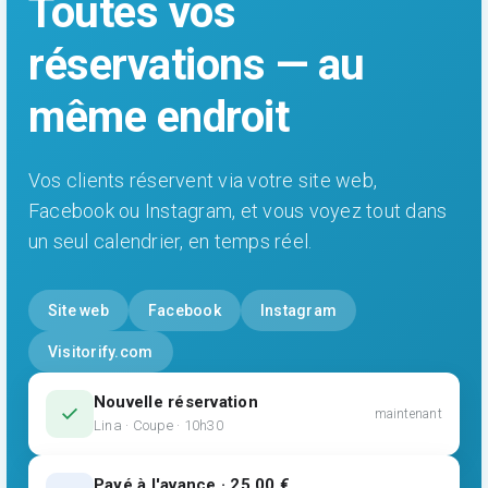
Toutes vos
réservations — au
même endroit
Vos clients réservent via votre site web,
Facebook ou Instagram, et vous voyez tout dans
un seul calendrier, en temps réel.
Site web
Facebook
Instagram
Visitorify.com
Nouvelle réservation
check
maintenant
Lina · Coupe · 10h30
Payé à l'avance · 25,00 €