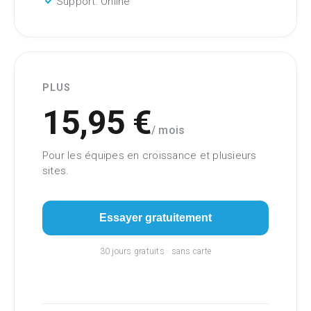
check
Support: Online
PLUS
15,95 €
/ mois
Pour les équipes en croissance et plusieurs
sites.
Essayer gratuitement
30 jours gratuits · sans carte