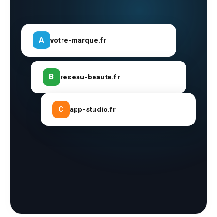
A
votre-marque.fr
B
reseau-beaute.fr
C
app-studio.fr