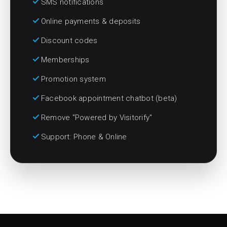
check
SMS notifications
check
Online payments & deposits
check
Discount codes
check
Memberships
check
Promotion system
check
Facebook appointment chatbot (beta)
check
Remove "Powered by Visitorify"
check
Support: Phone & Online