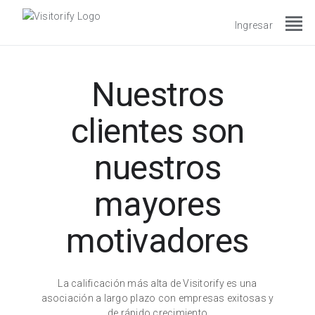
view_headline
Ingresar
Nuestros
clientes son
nuestros
mayores
motivadores
La calificación más alta de Visitorify es una
asociación a largo plazo con empresas exitosas y
de rápido crecimiento