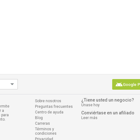
android
Google P
¿Tiene usted un negocio?
Sobre nosotros
Únase hoy
ermite
Preguntas frecuentes
r a
Centro de ayuda
Conviértase en un afiliado
 para
Blog
Leer más
nto.
Carreras
Términos y
condiciones
Privacidad