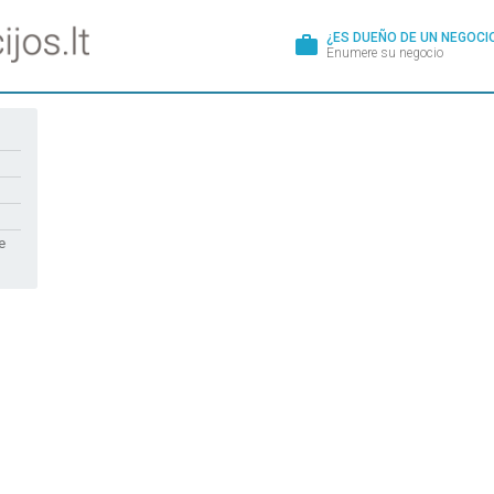
¿ES DUEÑO DE UN NEGOCI
work
Enumere su negocio
e