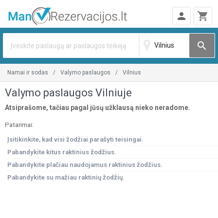
person
shopping_cart
search
namai ir sodas
valymo paslaugos
vilnius
Valymo paslaugos Vilniuje
Atsiprašome, tačiau pagal jūsų užklausą nieko neradome.
Patarimai:
Įsitikinkite, kad visi žodžiai parašyti teisingai.
Pabandykite kitus raktinius žodžius.
Pabandykite plačiau naudojamus raktinius žodžius.
Pabandykite su mažiau raktinių žodžių.