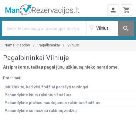
person
shopping_cart
search
namai ir sodas
pagalbininkai
vilnius
Pagalbininkai Vilniuje
Atsiprašome, tačiau pagal jūsų užklausą nieko neradome.
Patarimai:
Įsitikinkite, kad visi žodžiai parašyti teisingai.
Pabandykite kitus raktinius žodžius.
Pabandykite plačiau naudojamus raktinius žodžius.
Pabandykite su mažiau raktinių žodžių.