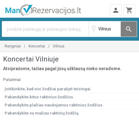
person
shopping_cart
search
renginiai
koncertai
vilnius
Koncertai Vilniuje
Atsiprašome, tačiau pagal jūsų užklausą nieko neradome.
Patarimai:
Įsitikinkite, kad visi žodžiai parašyti teisingai.
Pabandykite kitus raktinius žodžius.
Pabandykite plačiau naudojamus raktinius žodžius.
Pabandykite su mažiau raktinių žodžių.