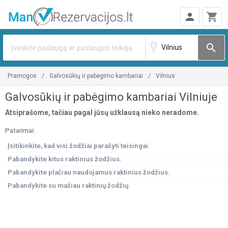
person
shopping_cart
search
pramogos
galvosūkių ir pabėgimo kambariai
vilnius
Galvosūkių ir pabėgimo kambariai Vilniuje
Atsiprašome, tačiau pagal jūsų užklausą nieko neradome.
Patarimai:
Įsitikinkite, kad visi žodžiai parašyti teisingai.
Pabandykite kitus raktinius žodžius.
Pabandykite plačiau naudojamus raktinius žodžius.
Pabandykite su mažiau raktinių žodžių.