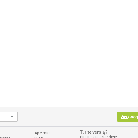
android
Googl
Turite verslą?
Apie mus
Prisijunk jau šiandien!