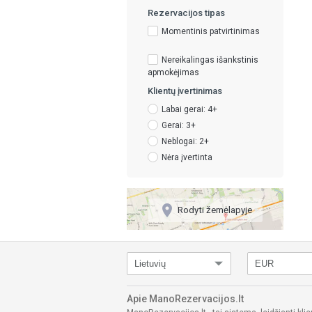
Rezervacijos tipas
Momentinis patvirtinimas
Nereikalingas išankstinis
apmokėjimas
Klientų įvertinimas
Labai gerai: 4+
Gerai: 3+
Neblogai: 2+
Nėra įvertinta
place
Rodyti žemėlapyje
Apie ManoRezervacijos.lt