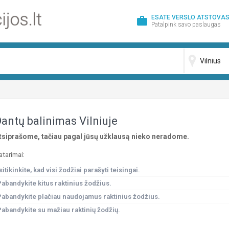
ESATE VERSLO ATSTOVAS
work
Patalpink savo paslaugas
antų balinimas Vilniuje
tsiprašome, tačiau pagal jūsų užklausą nieko neradome.
atarimai:
sitikinkite, kad visi žodžiai parašyti teisingai.
Pabandykite kitus raktinius žodžius.
Pabandykite plačiau naudojamus raktinius žodžius.
Pabandykite su mažiau raktinių žodžių.