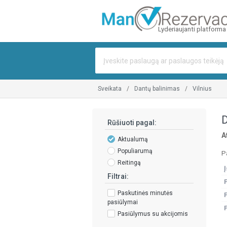
Lyderiaujanti platforma
sveikata
dantų balinimas
vilnius
D
Rūšiuoti pagal:
A
Aktualumą
Populiarumą
P
Reitingą
Į
Filtrai:
Paskutinės minutės
pasiūlymai
Pasiūlymus su akcijomis