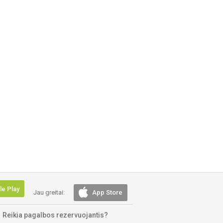
e Play
Jau greitai:
App Store
Reikia pagalbos rezervuojantis?