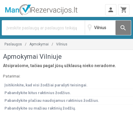
person
shopping_cart
search
paslaugos
apmokymai
vilnius
Apmokymai Vilniuje
Atsiprašome, tačiau pagal jūsų užklausą nieko neradome.
Patarimai:
Įsitikinkite, kad visi žodžiai parašyti teisingai.
Pabandykite kitus raktinius žodžius.
Pabandykite plačiau naudojamus raktinius žodžius.
Pabandykite su mažiau raktinių žodžių.