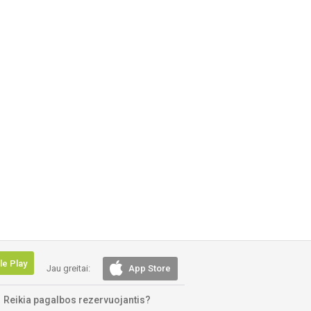
e Play
Jau greitai:
App Store
Reikia pagalbos rezervuojantis?