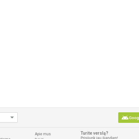
android
Googl
Turite verslą?
Apie mus
Prisijunk jau šiandien!