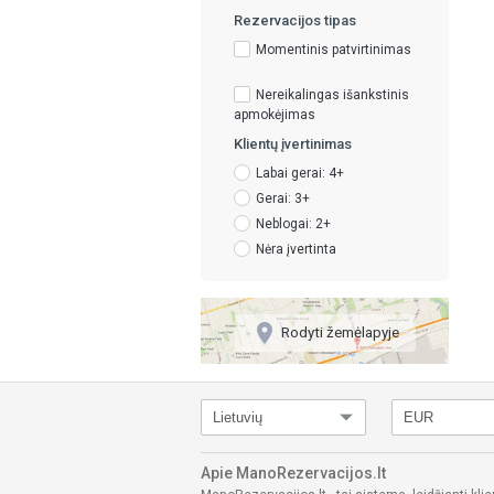
Rezervacijos tipas
Momentinis patvirtinimas
Nereikalingas išankstinis
apmokėjimas
Klientų įvertinimas
Labai gerai: 4+
Gerai: 3+
Neblogai: 2+
Nėra įvertinta
place
Rodyti žemėlapyje
Apie ManoRezervacijos.lt