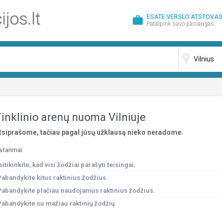
ESATE VERSLO ATSTOVAS
work
Patalpink savo paslaugas
inklinio arenų nuoma Vilniuje
tsiprašome, tačiau pagal jūsų užklausą nieko neradome.
atarimai:
sitikinkite, kad visi žodžiai parašyti teisingai.
Pabandykite kitus raktinius žodžius.
Pabandykite plačiau naudojamus raktinius žodžius.
Pabandykite su mažiau raktinių žodžių.