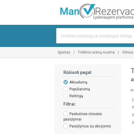
Lyderiaujanti platforma
sportas
tinklinio arenų nuoma
vilnius
T
Rūšiuoti pagal:
A
Aktualumą
Populiarumą
P
Reitingą
Į
Filtrai:
Paskutinės minutės
pasiūlymai
Pasiūlymus su akcijomis