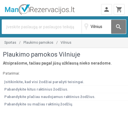
person
shopping_cart
search
sportas
plaukimo pamokos
vilnius
Plaukimo pamokos Vilniuje
Atsiprašome, tačiau pagal jūsų užklausą nieko neradome.
Patarimai:
Įsitikinkite, kad visi žodžiai parašyti teisingai.
Pabandykite kitus raktinius žodžius.
Pabandykite plačiau naudojamus raktinius žodžius.
Pabandykite su mažiau raktinių žodžių.