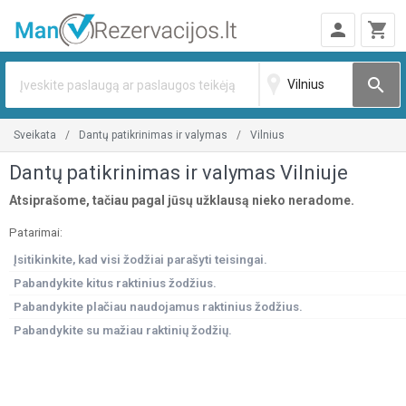
person
shopping_cart
search
sveikata
dantų patikrinimas ir valymas
vilnius
Dantų patikrinimas ir valymas Vilniuje
Atsiprašome, tačiau pagal jūsų užklausą nieko neradome.
Patarimai:
Įsitikinkite, kad visi žodžiai parašyti teisingai.
Pabandykite kitus raktinius žodžius.
Pabandykite plačiau naudojamus raktinius žodžius.
Pabandykite su mažiau raktinių žodžių.