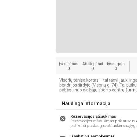
Įvertinimas
Atsiliepimai
Išsaugojo
0
0
0
Visorių teniso kortas – tai rami, jauki ir
bendrijos širdyje (Visorių g. 74). Tai pu
pabėgti nuo didžiųjų sporto centrų šurmu
Naudinga informacija
Rezervacijos atšaukimas
cancel
Rezervacijos atšaukimas priklauso nu
patikrinti paslaugos atšaukimo sąlyg
Išankstinis apmokėjimas