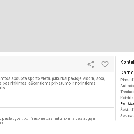
Kontak
share
favorite_border
Darbo
 gamtos apsupta sporto vieta, įsikūrusi pačioje Visorių sodų
Pirmadi
ikus pasirinkimas ieškantiems privatumo ir norintiems
Antradi
lio.
Trečiad
Ketvirta
Penkta
Šeštadi
Sekmad
o paslaugos tipo. Prašome pasirinkti norimą paslaugą ir
as.